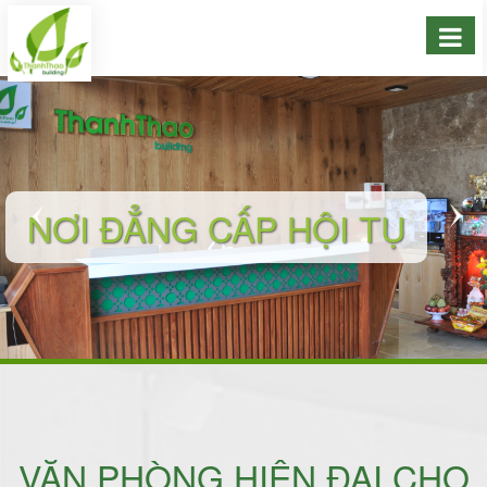
NƠI ĐẲNG CẤP HỘI TỤ
VĂN PHÒNG HIỆN ĐẠI CHO