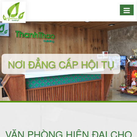
NƠI ĐẲNG CẤP HỘI TỤ
VĂN PHÒNG HIỆN ĐẠI CHO